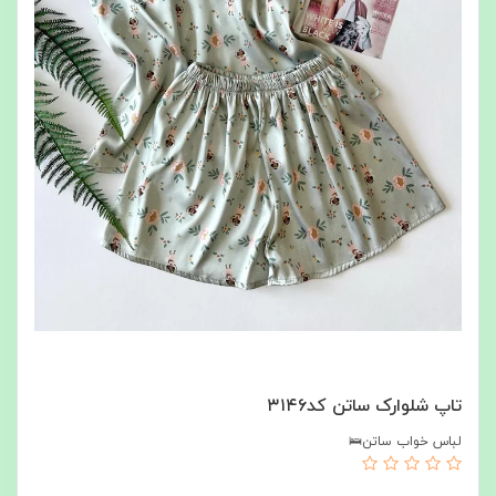
تاپ شلوارک ساتن کد۳۱۴۶
لباس خواب ساتن🛌