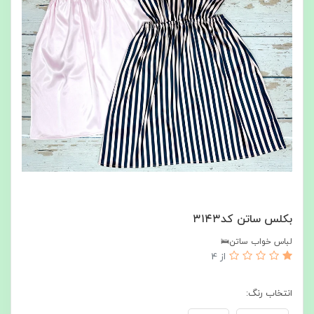
بکلس ساتن کد۳۱۴۳
لباس خواب ساتن🛌
از 4
انتخاب رنگ: