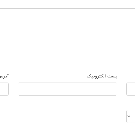
پست الکترونیک
آدرس