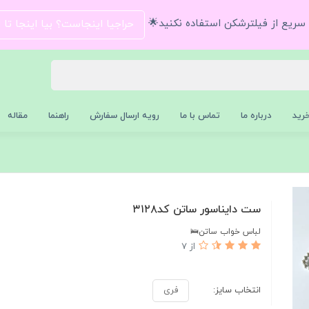
و سریع از فیلترشکن استفاده نکنید🌟
حراجیا اینجاست؟ بیا اینجا تا
رید
درباره ما
تماس با ما
رویه ارسال سفارش
راهنما
مقاله
ست دایناسور ساتن کد۳۱۲۸
لباس خواب ساتن🛌
از 7
انتخاب سایز:
فری