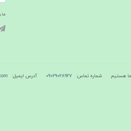
ما ر
شماره تماس:
09029028927
آدرس ایمیل:
com