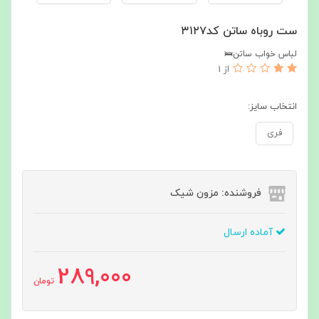
ست روباه ساتن کد۳۱۲۷
لباس خواب ساتن🛌
از 1
انتخاب سایز:
فری
فروشنده: مزون شیک
آماده ارسال
289,000
تومان