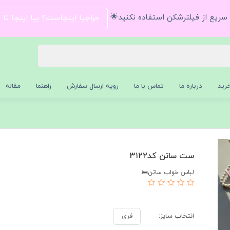
و سریع از فیلترشکن استفاده نکنید🌟
حراجیا اینجاست؟ بیا اینجا تا
رید
درباره ما
تماس با ما
رویه ارسال سفارش
راهنما
مقاله
ست ساتن کد۳۱۲۲
لباس خواب ساتن🛌
انتخاب سایز:
فری