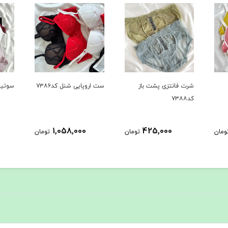
ست اروپایی شنل کد۷۳۸۶
سوتین کد۷۳۸۲
ست لی
6872
588,000
1,058,000
ومان
تومان
تومان