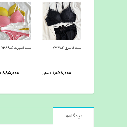
انتزی کد۷۴۱۳
ست اسپرت کد۷۳۸۹
شرت فانتزی پشت باز
کد۷۳۸۸
425,000
885,000
1,058,000
تومان
تومان
ت
دیدگاه‌ها