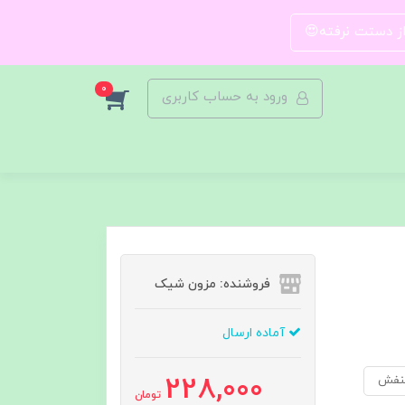
 از دستت نرفته😍
0
ورود به حساب کاربری
فروشنده: مزون شیک
آماده ارسال
228,000
نفش
تومان