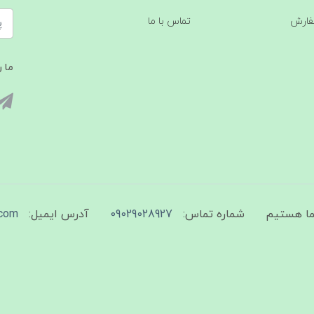
فارش
تماس با ما
ما ر
شماره تماس:
09029028927
آدرس ایمیل:
com