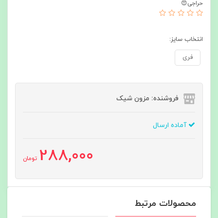
حراجی😍
انتخاب سایز:
فری
فروشنده: مزون شیک
آماده ارسال
288,000
تومان
محصولات مرتبط