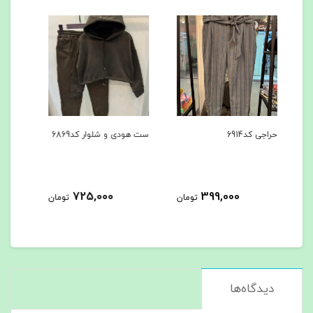
ست هودی و شلوار کد6869
ست هودی و شلوار کد6867
کاپش
725,000
725,000
ومان
تومان
تومان
دیدگاه‌ها