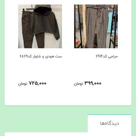
حراجی کد6914
ست هودی و شلوار کد6869
ست ه
725,000
399,000
مان
تومان
تومان
دیدگاه‌ها