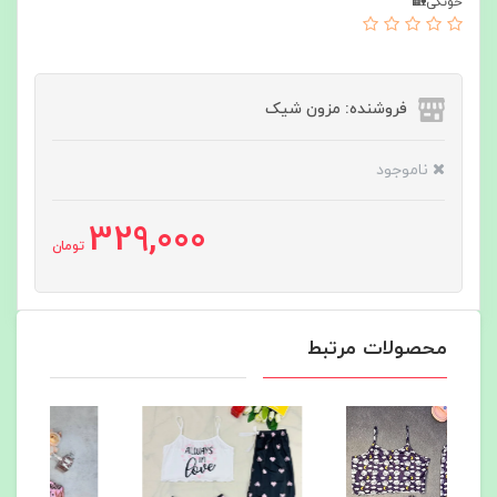
خونگی🏡
فروشنده: مزون شیک
ناموجود
329,000
تومان
محصولات مرتبط