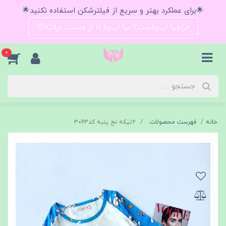
🌟برای عملکرد بهتر و سریع از فیلترشکن استفاده نکنید🌟
حراجیا اینجاست؟ بیا اینجا تا از دستت نرفته😍
0
خانه
فهرست محصولات
۲تیکه نخ پنبه کد۳۰63