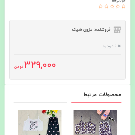
خونگی🏡
فروشنده: مزون شیک
ناموجود
329,000
تومان
محصولات مرتبط