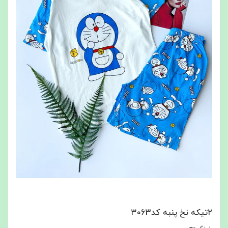
۲تیکه نخ پنبه کد۳۰63