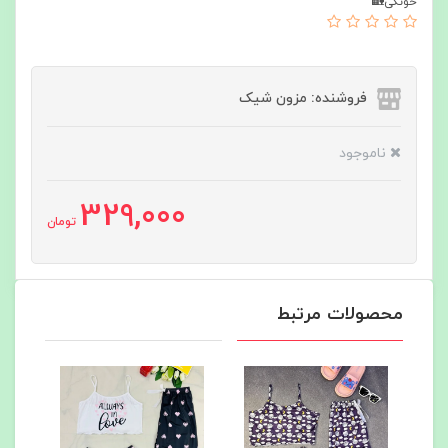
خونگی🏡
فروشنده: مزون شیک
ناموجود
329,000
تومان
محصولات مرتبط