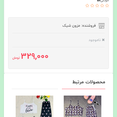
خونگی🏡
فروشنده: مزون شیک
ناموجود
329,000
تومان
محصولات مرتبط