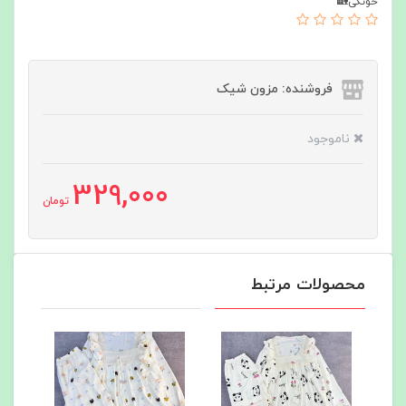
خونگی🏡
فروشنده: مزون شیک
ناموجود
329,000
تومان
محصولات مرتبط