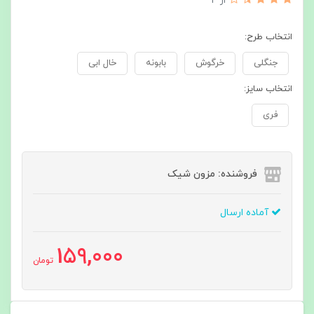
از 4
انتخاب طرح:
جنگلی
خرگوش
بابونه
خال ابی
انتخاب سایز:
فری
فروشنده: مزون شیک
آماده ارسال
159,000
تومان