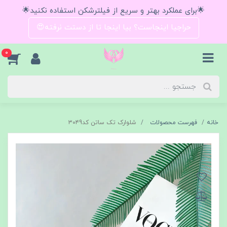
🌟برای عملکرد بهتر و سریع از فیلترشکن استفاده نکنید🌟
حراجیا اینجاست؟ بیا اینجا تا از دستت نرفته😍
0
خانه
فهرست محصولات
شلوارک تک ساتن کد۳۰۴9