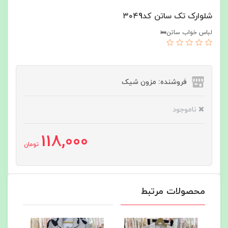
شلوارک تک ساتن کد۳۰۴9
لباس خواب ساتن🛌
فروشنده: مزون شیک
ناموجود
118,000
تومان
محصولات مرتبط