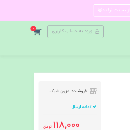
 از دستت نرفته😍
0
ورود به حساب کاربری
فروشنده: مزون شیک
آماده ارسال
118,000
تومان