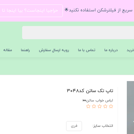
و سریع از فیلترشکن استفاده نکنید🌟
حراجیا اینجاست؟ بیا اینجا تا
رید
درباره ما
تماس با ما
رویه ارسال سفارش
راهنما
مقاله
تاپ تک ساتن کد۳۰۴۸
لباس خواب ساتن🛌
انتخاب سایز:
فری