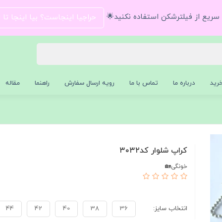
و سریع از فیلترشکن استفاده نکنید🌟
حراجیا اینجاست؟ بیا اینجا تا
رید
درباره ما
تماس با ما
رویه ارسال سفارش
راهنما
مقاله
کراپ شلوار کد۳۰۳۲
خونگی🏡
انتخاب سایز:
36
38
40
42
44