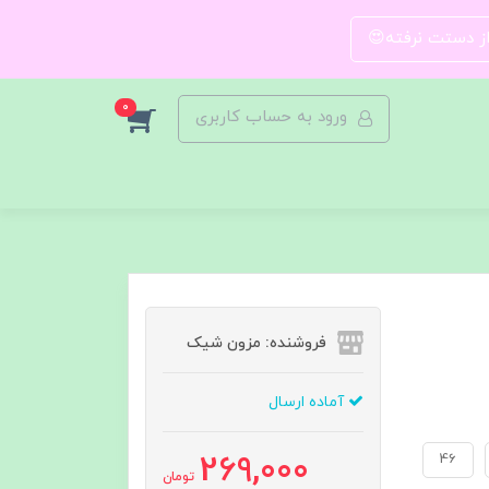
 از دستت نرفته😍
0
ورود به حساب کاربری
فروشنده: مزون شیک
آماده ارسال
269,000
46
تومان