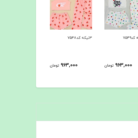
۳تیکه کد۷۵۴۸
963,000
963,000
تومان
تومان