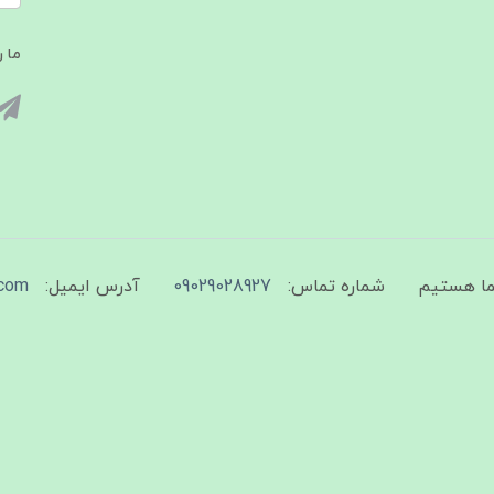
ما ر
شماره تماس:
09029028927
آدرس ایمیل:
com