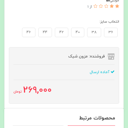
خونگی🏡
از 1
انتخاب سایز:
46
44
42
40
38
36
فروشنده: مزون شیک
آماده ارسال
269,000
تومان
محصولات مرتبط