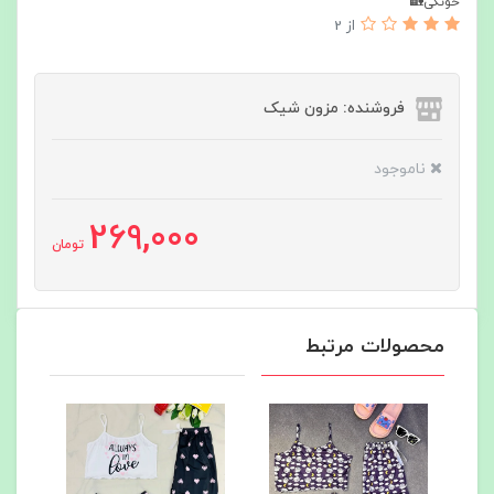
خونگی🏡
از 2
فروشنده: مزون شیک
ناموجود
269,000
تومان
محصولات مرتبط