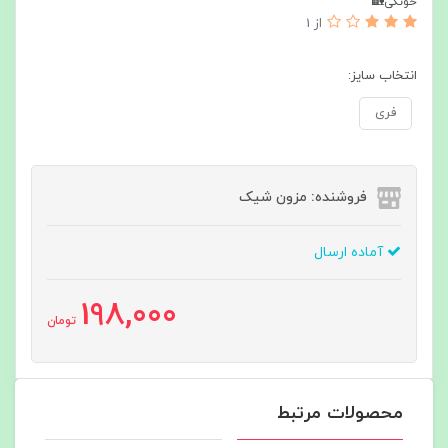
خونگی🏡
از 1
انتخاب سایز:
فری
فروشنده: مزون شیک
آماده ارسال
198,000
تومان
محصولات مرتبط