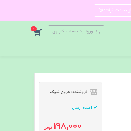
 از دستت نرفته😍
0
ورود به حساب کاربری
فروشنده: مزون شیک
آماده ارسال
198,000
تومان