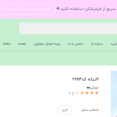
و سریع از فیلترشکن استفاده نکنید🌟
حراجیا اینجاست؟ بیا اینجا تا
رید
درباره ما
تماس با ما
رویه ارسال سفارش
راهنما
مقاله
۲تیکه کد۲۹۹۴
خونگی🏡
از 2
انتخاب سایز:
فری