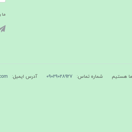
ما ر
شماره تماس:
09029028927
آدرس ایمیل:
com