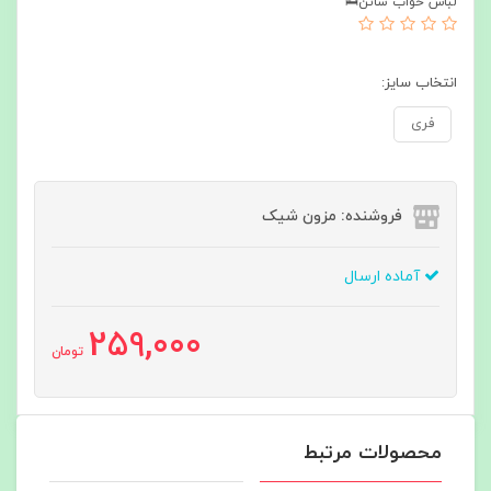
لباس خواب ساتن🛌
انتخاب سایز:
فری
فروشنده: مزون شیک
آماده ارسال
259,000
تومان
محصولات مرتبط