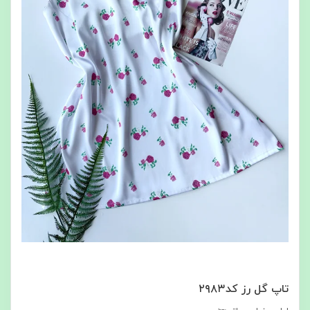
تاپ گل رز کد۲۹۸۳