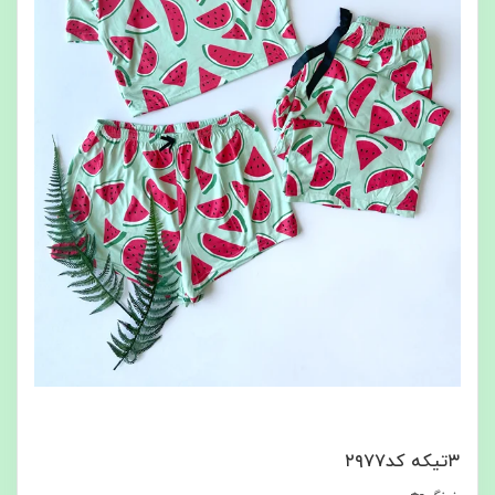
۳تیکه کد۲۹۷۷