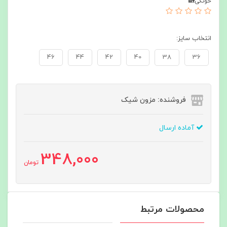
خونگی🏡
انتخاب سایز:
46
44
42
40
38
36
فروشنده: مزون شیک
آماده ارسال
348,000
تومان
محصولات مرتبط