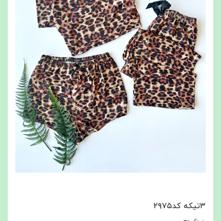
۳تیکه کد۲۹۷۵