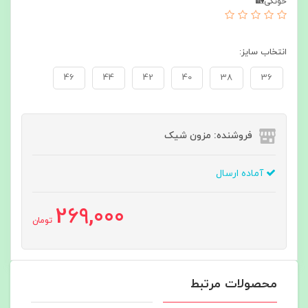
خونگی🏡
انتخاب سایز:
46
44
42
40
38
36
فروشنده: مزون شیک
آماده ارسال
269,000
تومان
محصولات مرتبط