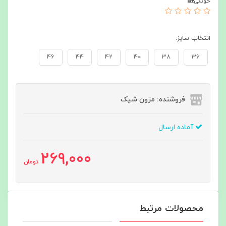
خونگی🏡
انتخاب سایز:
46
44
42
40
38
36
فروشنده: مزون شیک
آماده ارسال
269,000
تومان
محصولات مرتبط