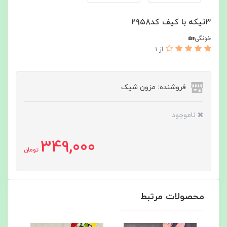
۳تیکه با کیف کد۲۹۵۸
خونگی🏡
از 1
فروشنده: مزون شیک
ناموجود
349,000
تومان
محصولات مرتبط