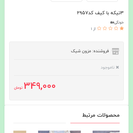
۳تیکه با کیف کد۲۹۵۷
خونگی🏡
از 1
فروشنده: مزون شیک
ناموجود
349,000
تومان
محصولات مرتبط