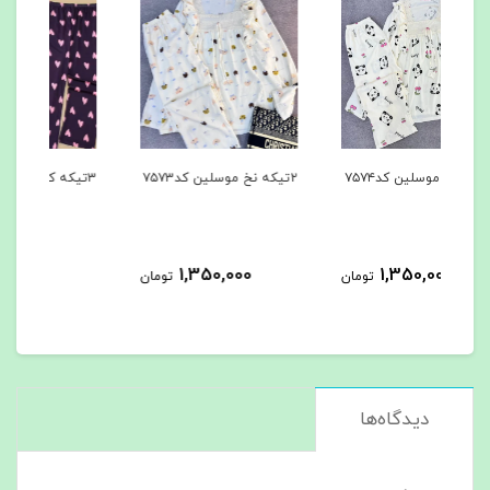
۲تیکه نخ موسلین کد۷۵۷۳
۳تیکه کد۷۵۶۲
۳تیکه کد۷۵۶۱
963,000
1,350,000
مان
تومان
تومان
دیدگاه‌ها