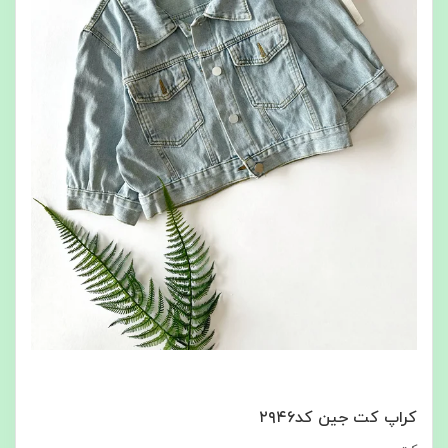
کراپ کت جین کد۲۹۴۶