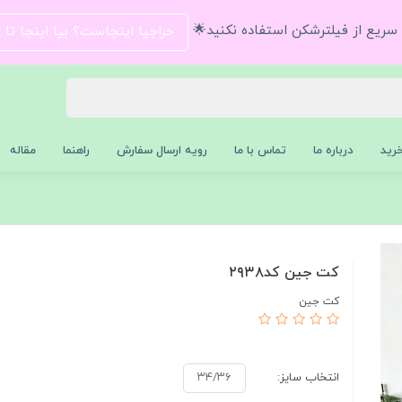
و سریع از فیلترشکن استفاده نکنید🌟
حراجیا اینجاست؟ بیا اینجا تا
رید
درباره ما
تماس با ما
رویه ارسال سفارش
راهنما
مقاله
کت جین کد۲۹۳۸
کت جین
انتخاب سایز:
۳۴/۳۶