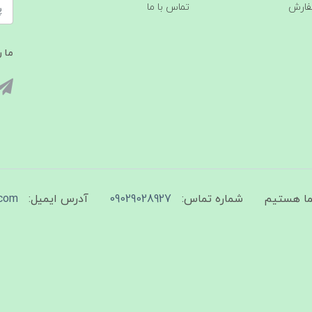
فارش
تماس با ما
ما ر
شماره تماس:
09029028927
آدرس ایمیل:
com