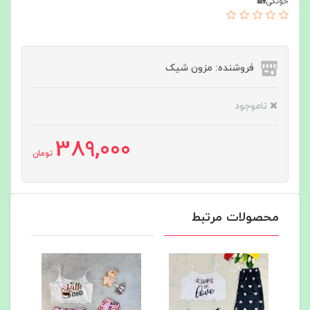
خونگی🏡
فروشنده: مزون شیک
ناموجود
389,000
تومان
محصولات مرتبط