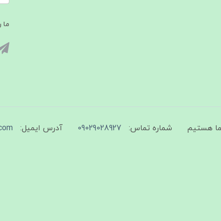
ما ر
شماره تماس:
09029028927
آدرس ایمیل:
com