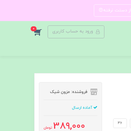
 از دستت نرفته😍
0
ورود به حساب کاربری
فروشنده: مزون شیک
آماده ارسال
389,000
۴۶
تومان