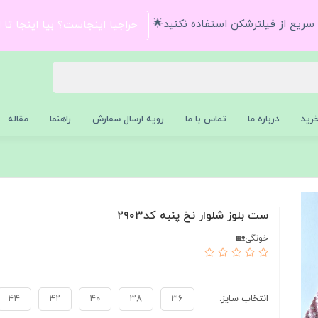
و سریع از فیلترشکن استفاده نکنید🌟
حراجیا اینجاست؟ بیا اینجا تا
رید
درباره ما
تماس با ما
رویه ارسال سفارش
راهنما
مقاله
ست بلوز شلوار نخ پنبه کد۲۹۰۳
خونگی🏡
انتخاب سایز:
۳۶
۳۸
۴۰
۴۲
۴۴