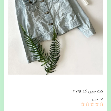
کت جین کد۲۷۹۴
کت جین