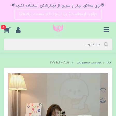
🌟برای عملکرد بهتر و سریع از فیلترشکن استفاده نکنید🌟
حراجیا اینجاست؟ بیا اینجا تا از دستت نرفته😍
0
خانه
فهرست محصولات
۲تیکه کد۲۷۷۹