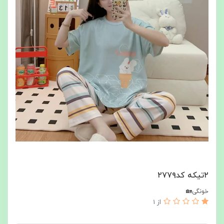
۲تیکه کد۲۷۷۹
خونگی🏡
از 1