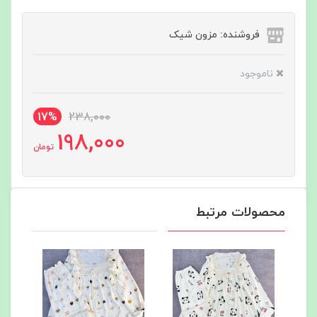
فروشنده: مزون شیک
ناموجود
17%
238,000
198,000
تومان
محصولات مرتبط