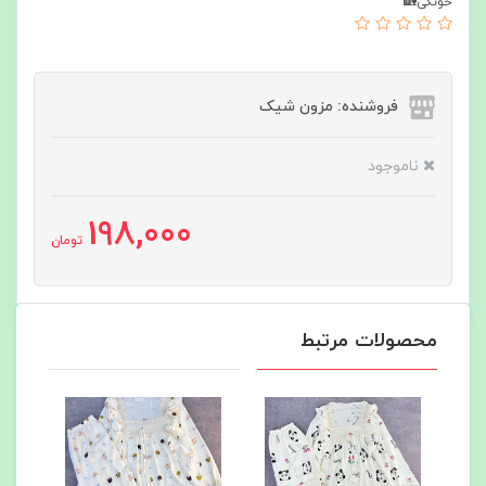
خونگی🏡
فروشنده: مزون شیک
ناموجود
198,000
تومان
محصولات مرتبط