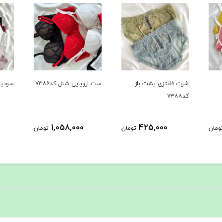
ست اروپایی شنل کد۷۳۸۶
سوتین کد۷۳۸۲
ست لی
6872
588,000
1,058,000
ومان
تومان
تومان