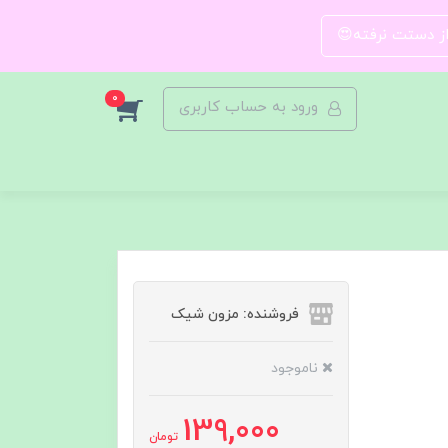
 از دستت نرفته😍
0
ورود به حساب کاربری
فروشنده: مزون شیک
ناموجود
139,000
تومان