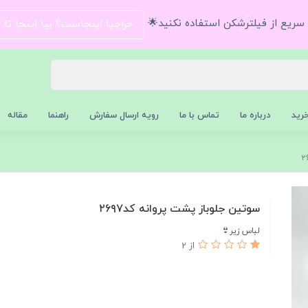
و سریع از فیلترشکن استفاده نکنید🌟
حراجیا اینجاست؟ بیا اینجا تا
رید
درباره ما
تماس با ما
رویه ارسال سفارش
راهنما
مقاله
سوتین جلوباز پشت پروانه کد۲۶۹۷
لباس زیر👙
از 2