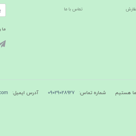
فارش
تماس با ما
ما ر
شماره تماس:
09029028927
آدرس ایمیل:
com