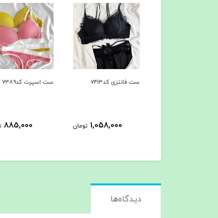
فانتزی کد۷۴۱۳
ست اسپرت کد۷۳۸۹
شرت فانتزی پشت باز
کد۷۳۸۸
425,000
885,000
1,058,000
تومان
تومان
ت
دیدگاه‌ها