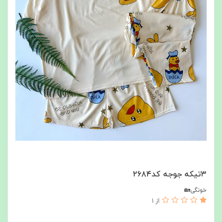
۳تیکه جوجه کد۲۶۸۴
خونگی🏡
از 1