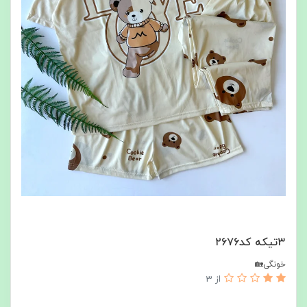
۳تیکه کد۲۶۷۶
خونگی🏡
از 3