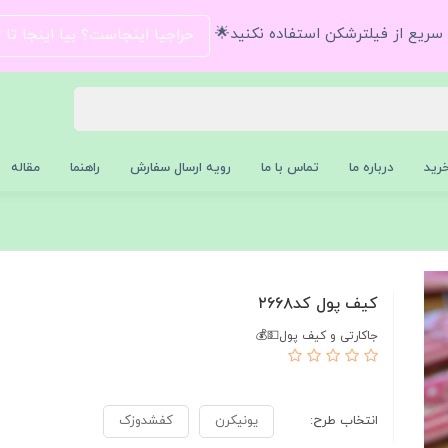
و سریع از فیلترشکن استفاده نکنید🌟
حراجیا اینجاست؟ بیا اینجا تا
رید
درباره ما
تماس با ما
رویه ارسال سفارش
راهنما
مقاله
کیف پول کد۲۶۶۸
جاکارتی و کیف پول💵💰
انتخاب طرح:
یونیکرن
کفشدوزک