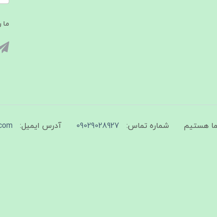
ما ر
شماره تماس:
09029028927
آدرس ایمیل:
com