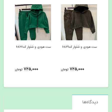
ست هودی و شلوار کد6869
ست هودی و شلوار کد6867
کاپشن
725,000
725,000
مان
تومان
تومان
دیدگاه‌ها