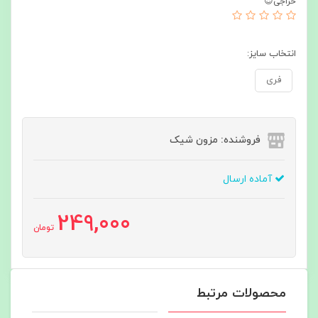
حراجی😍
انتخاب سایز:
فری
فروشنده: مزون شیک
آماده ارسال
249,000
تومان
محصولات مرتبط