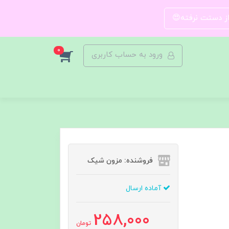
 از دستت نرفته😍
0
ورود به حساب کاربری
فروشنده: مزون شیک
آماده ارسال
258,000
تومان