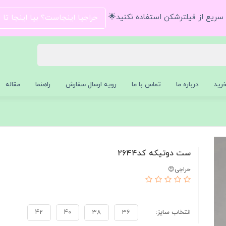
و سریع از فیلترشکن استفاده نکنید🌟
حراجیا اینجاست؟ بیا اینجا تا
رید
درباره ما
تماس با ما
رویه ارسال سفارش
راهنما
مقاله
ست دوتیکه کد۲۶۴۴
حراجی😍
انتخاب سایز:
36
38
40
42