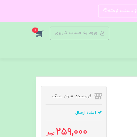
 از دستت نرفته😍
0
ورود به حساب کاربری
فروشنده: مزون شیک
آماده ارسال
259,000
تومان