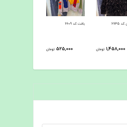
بافت کد 6609
پیراهن کد6386
کاپشن کد 6279
,285,000
885,000
525,000
تومان
تومان