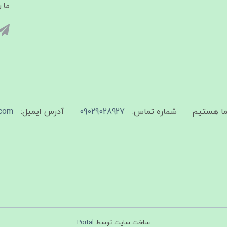
ما ر
شماره تماس:
09029028927
آدرس ایمیل:
com
ساخت سایت توسط
Portal