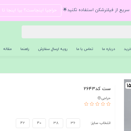
و سریع از فیلترشکن استفاده نکنید🌟
حراجیا اینجاست؟ بیا اینجا تا
رید
درباره ما
تماس با ما
رویه ارسال سفارش
راهنما
مقاله
ست کد۲۶۴۳
حراجی😍
انتخاب سایز:
36
38
40
42