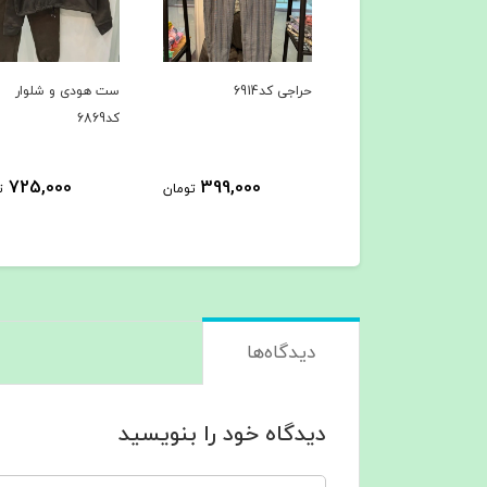
حراجی کد6914
ست هودی و شلوار
ست هودی و شلو
کد6869
کد6867
5,000
725,000
399,000
تومان
تومان
دیدگاه‌ها
دیدگاه خود را بنویسید