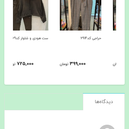
حراجی کد6914
ست هودی و شلوار کد6869
ست ه
725,000
399,000
مان
تومان
تومان
دیدگاه‌ها