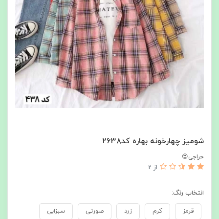
شومیز چهارخونه بهاره کد۲۶۳۸
حراجی😍
از 2
انتخاب رنگ:
قرمز
کرم
زرد
صورتی
سبزابی