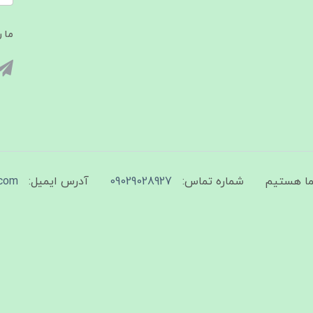
ما ر
شماره تماس:
09029028927
آدرس ایمیل:
com