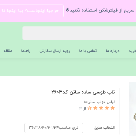
و سریع از فیلترشکن استفاده نکنید🌟
حراجیا اینجاست؟ بیا اینجا تا
رید
درباره ما
تماس با ما
رویه ارسال سفارش
راهنما
مقاله
تاپ طوسی ساده ساتن کد۲603
لباس خواب ساتن🛌
از 3
انتخاب سایز:
فری مناسب۳۶/۳۸/۴۰/۴۲/۴۴