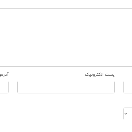
پست الکترونیک
آدرس