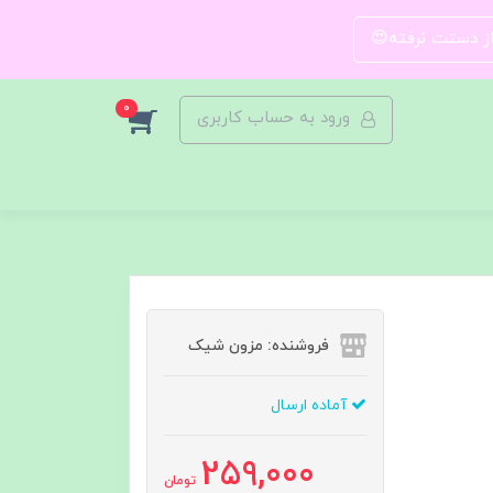
 از دستت نرفته😍
0
ورود به حساب کاربری
فروشنده: مزون شیک
آماده ارسال
259,000
تومان