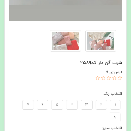
شرت گن دار کد۲۵۸۹
لباس زیر👙
انتخاب رنگ:
7
6
5
4
3
2
1
8
انتخاب سایز: