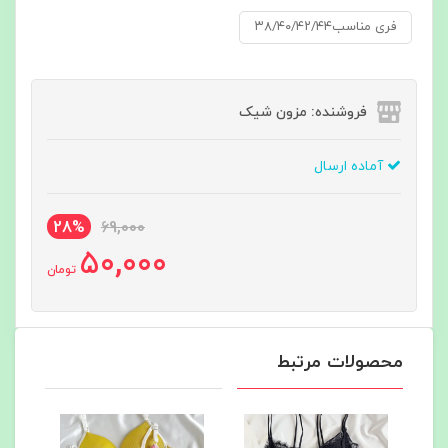
فری مناسب۳۸/۴۰/۴۲/۴۴
فروشنده: مزون شیک
آماده ارسال
28%
69,000
50,000
تومان
محصولات مرتبط