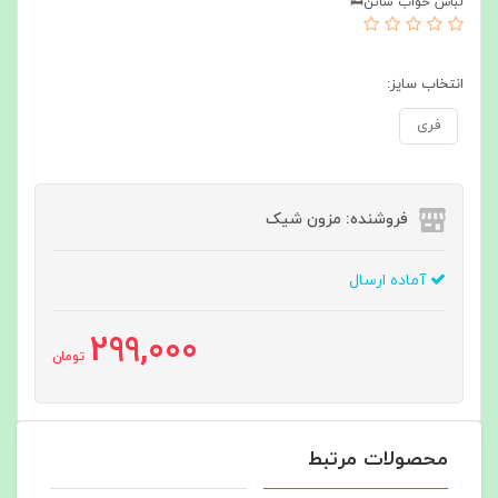
لباس خواب ساتن🛌
انتخاب سایز:
فری
فروشنده: مزون شیک
آماده ارسال
299,000
تومان
محصولات مرتبط