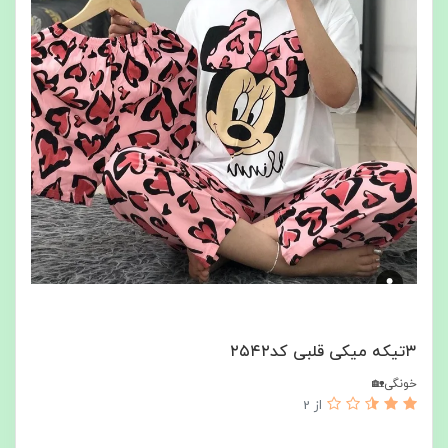
۳تیکه میکی قلبی کد۲۵۴۲
خونگی🏡
از 2