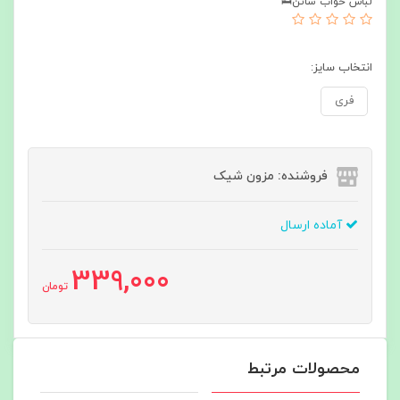
لباس خواب ساتن🛌
انتخاب سایز:
فری
فروشنده: مزون شیک
آماده ارسال
339,000
تومان
محصولات مرتبط