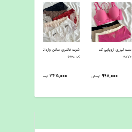
زری اروپایی کد
شرت فانتزی ساتن وارداتی
ست اسپرت وارداتی
کد 6660
مناسب باشگاه کد 6651
998,000
325,000
998,000
تومان
تومان
توم