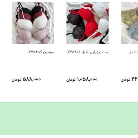
ست اروپایی شنل کد۷۳۸۶
سوتین کد۷۳۸۲
ست لی
6872
588,000
1,058,000
ومان
تومان
تومان