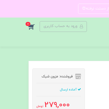
 از دستت نرفته😍
0
ورود به حساب کاربری
فروشنده: مزون شیک
آماده ارسال
279,000
تومان