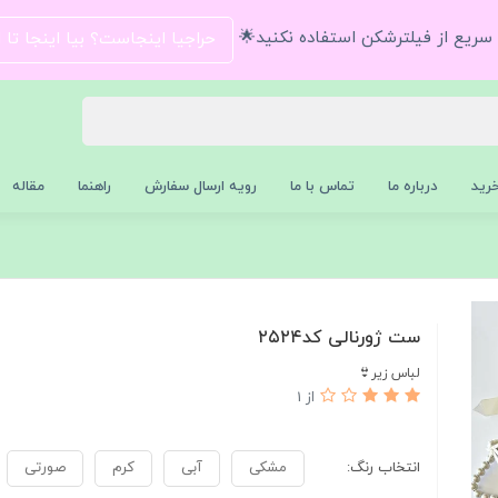
و سریع از فیلترشکن استفاده نکنید🌟
حراجیا اینجاست؟ بیا اینجا تا
رید
درباره ما
تماس با ما
رویه ارسال سفارش
راهنما
مقاله
ست ژورنالی کد۲۵۲۴
لباس زیر👙
از 1
انتخاب رنگ:
مشکی
آبی
کرم
صورتی