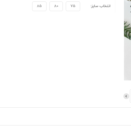
انتخاب سایز:
75
80
85