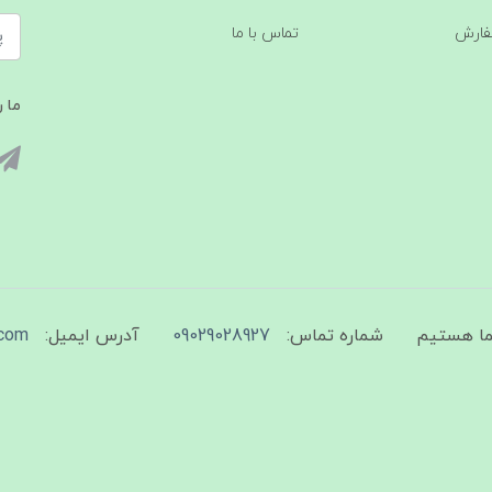
فارش
تماس با ما
ما ر
شماره تماس:
09029028927
آدرس ایمیل:
com