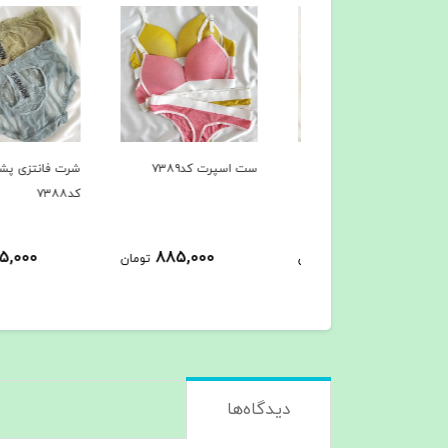
انتزی کد۷۴۱۳
ست اسپرت کد۷۳۸۹
شرت فانتزی پشت باز
کد۷۳۸۸
425,000
885,000
1,058,000
تومان
تومان
ت
دیدگاه‌ها